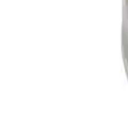
Home
Winkels
Electra-onderdelen
Contactsleutels
(
17
)
Dynamo onderdelen
(
24
)
Gloeirelais
(
7
)
Lichtschakelaar
(
2
)
Filters
Brandstoffilters
(
22
)
Complete onderhoudsset
(
6
)
Filtersets
(
99
)
Hydrauliek filters
(
18
)
Luchtfilters
(
30
)
Koeling & radiateurs
Koelvin
(
8
)
Koppeling / Transmissie
Cardan as / kruiskoppeling
(
13
)
Drukgroep
(
37
)
Druklager
(
16
)
Keerring
(
71
)
Koppeling Keerring
(
9
)