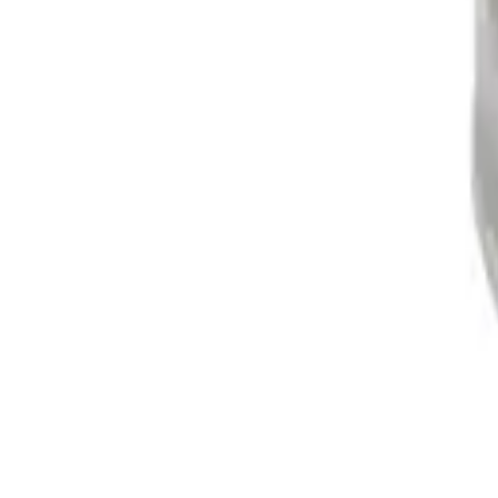
Home
Winkels
Electra-onderdelen
Contactsleutels
(
17
)
Dynamo onderdelen
(
24
)
Gloeirelais
(
7
)
Lichtschakelaar
(
2
)
Filters
Brandstoffilters
(
22
)
Complete onderhoudsset
(
6
)
Filtersets
(
99
)
Hydrauliek filters
(
18
)
Luchtfilters
(
30
)
Koeling & radiateurs
Koelvin
(
8
)
Koppeling / Transmissie
Cardan as / kruiskoppeling
(
13
)
Drukgroep
(
37
)
Druklager
(
16
)
Keerring
(
71
)
Koppeling Keerring
(
9
)