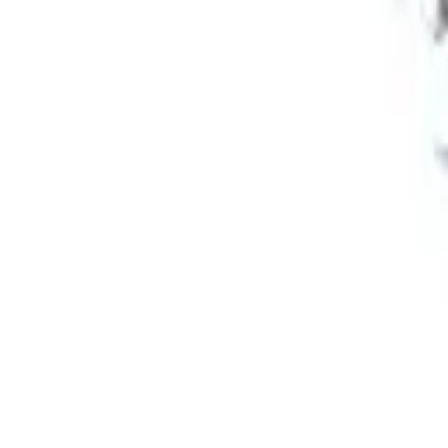
Home
Winkels
Electra-onderdelen
Contactsleutels
(
17
)
Dynamo onderdelen
(
24
)
Gloeirelais
(
7
)
Lichtschakelaar
(
2
)
Filters
Brandstoffilters
(
22
)
Complete onderhoudsset
(
6
)
Filtersets
(
99
)
Hydrauliek filters
(
18
)
Luchtfilters
(
30
)
Koeling & radiateurs
Koelvin
(
8
)
Koppeling / Transmissie
Cardan as / kruiskoppeling
(
13
)
Drukgroep
(
37
)
Druklager
(
16
)
Keerring
(
71
)
Koppeling Keerring
(
9
)