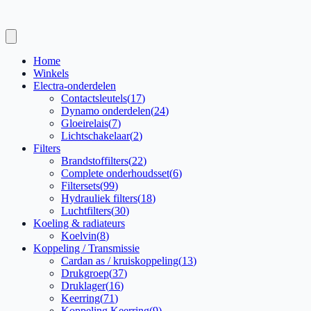
Home
Winkels
Electra-onderdelen
Contactsleutels
(
17
)
Dynamo onderdelen
(
24
)
Gloeirelais
(
7
)
Lichtschakelaar
(
2
)
Filters
Brandstoffilters
(
22
)
Complete onderhoudsset
(
6
)
Filtersets
(
99
)
Hydrauliek filters
(
18
)
Luchtfilters
(
30
)
Koeling & radiateurs
Koelvin
(
8
)
Koppeling / Transmissie
Cardan as / kruiskoppeling
(
13
)
Drukgroep
(
37
)
Druklager
(
16
)
Keerring
(
71
)
Koppeling Keerring
(
9
)