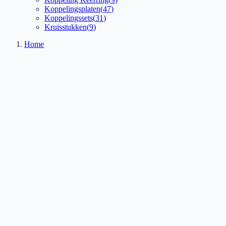
Koppelingsplaten
(
47
)
Koppelingssets
(
31
)
Kruisstukken
(
9
)
Home