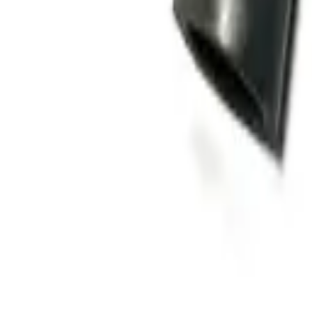
Home
Winkels
Electra-onderdelen
Contactsleutels
(
17
)
Dynamo onderdelen
(
24
)
Gloeirelais
(
7
)
Lichtschakelaar
(
2
)
Filters
Brandstoffilters
(
22
)
Complete onderhoudsset
(
6
)
Filtersets
(
99
)
Hydrauliek filters
(
18
)
Luchtfilters
(
30
)
Koeling & radiateurs
Koelvin
(
8
)
Koppeling / Transmissie
Cardan as / kruiskoppeling
(
13
)
Drukgroep
(
37
)
Druklager
(
16
)
Keerring
(
71
)
Koppeling Keerring
(
9
)