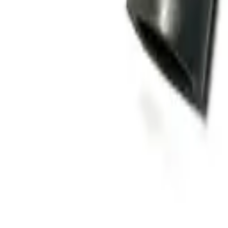
Home
Winkels
Electra-onderdelen
Contactsleutels
(
17
)
Dynamo onderdelen
(
24
)
Gloeirelais
(
7
)
Lichtschakelaar
(
2
)
Filters
Brandstoffilters
(
22
)
Complete onderhoudsset
(
6
)
Filtersets
(
99
)
Hydrauliek filters
(
18
)
Luchtfilters
(
30
)
Koeling & radiateurs
Koelvin
(
8
)
Koppeling / Transmissie
Cardan as / kruiskoppeling
(
13
)
Drukgroep
(
37
)
Druklager
(
16
)
Keerring
(
71
)
Koppeling Keerring
(
9
)